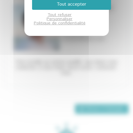
Tout accepter
Éa éco-entreprises
Tout refuser
Ma fonction
Personnaliser
Politique de confidentialité
04 42 97 10 15 -
contact@ea-
ecoentreprises.com
Pour accéder au contact qualifié, vous devez
vous
connecter
, si vous n'avez aucun accès,
contactez-
nous
.
Retour à l'annuaire