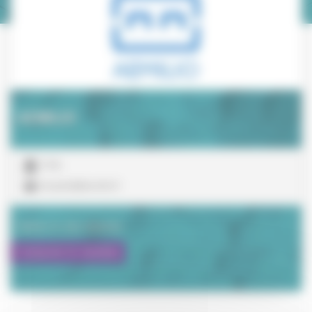
AEMILIO
TPE
ericprada@aemilio.fr
Visiter le site internet
Contacter le membre