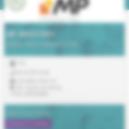
MP INDUSTRIES
Mobilier urbain en plastique recyclé
TPE
04 42 58 34 26
contact@mix-urbain.com
128, chemin de Roman
13120 GARDANNE
Visiter le site internet
Contacter le membre