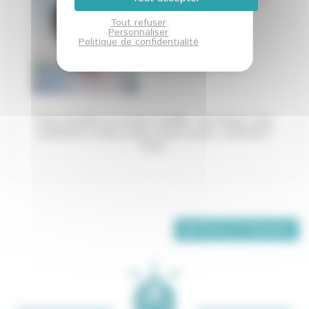
Ma fonction
Tout refuser
Personnaliser
04 42 97 10 15 -
Politique de confidentialité
contact@ea-
ecoentreprises.com
Pour accéder au contact qualifié, vous devez
vous
connecter
, si vous n'avez aucun accès,
contactez-
nous
.
Retour à l'annuaire