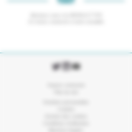
Abonnez-vous à la NEWSLETTER
Et restez connecté à notre actualité
Espace connexion
Plan du site
Données personnelles
Cookies
Gestion des cookies
Conditions d’utilisation
Mentions légales