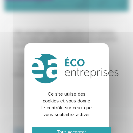
PMI spécialisée dans la fabrication d’un matériau,
le Recyclène, qui sert notamment à la conception
de produits finis en plastique recyclé :
> mobilier urbain
> calage d’échafaudages
> tous produits massifs, à usage extérieur ou
immergé et à durée de vie très longue
Ce site utilise des
cookies et vous donne
le contrôle sur ceux que
vous souhaitez activer
Éa éco-entreprises
Tout accepter