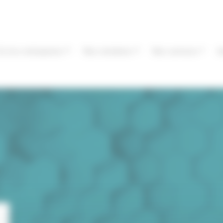
Éa éco-entreprises
Nos membres
Nos services
I