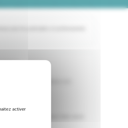
se pour les particuliers et professionnels
eprises
5 - contact@ea-ecoentreprises.com
aitez activer
s devez
vous connecter
, si vous n'avez aucun
ntactez-nous
.