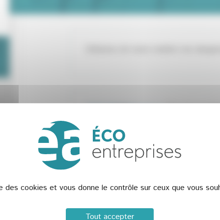
Débarras de toute matière non dangereu
Éa éco-entr
Ma fonction
04 42 97 10 1
ise des cookies et vous donne le contrôle sur ceux que vous souh
Pour accéder au contact qualifié, vou
accès,
co
Tout accepter