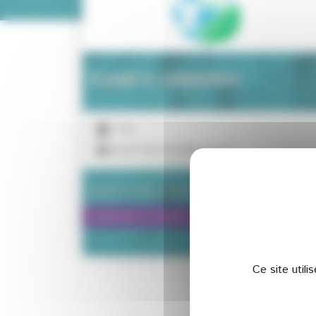
PLANÈTE DÉBARRAS
TPE
planete.debarras83@gmail.com
Visiter le site internet
Contacter le membre
Ce site util