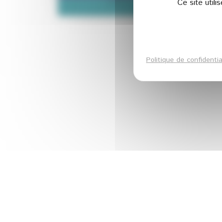
Ce site util
Politique de confidentia