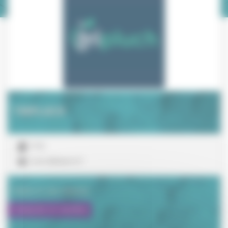
TRIPLUCH
TPE
contact@tripluch.fr
Visiter le site internet
Contacter le membre