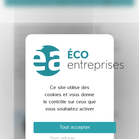
tripluch est la première plateforme Saas
entièrement dédiée aux biodéchets. Mise en
relation entre générateur de flux et experts des
biodéchets pour mettre en place le compostage
de proximité ou une autre solution adaptée.
Logiciel de suivi pour pérenniser sa solution et
générer de la donnée valorisable en RSE ou
communication
Ce site utilise des
cookies et vous donne
le contrôle sur ceux que
vous souhaitez activer
Éa éco-entreprises
Ma fonction
Tout accepter
04 42 97 10 15 -
Tout refuser