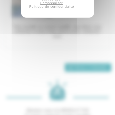
contact@ea-
Personnaliser
ecoentreprises.com
Politique de confidentialité
Pour accéder au contact qualifié, vous devez
vous
connecter
, si vous n'avez aucun accès,
contactez-
nous
.
Retour à l'annuaire
Abonnez-vous à la NEWSLETTER