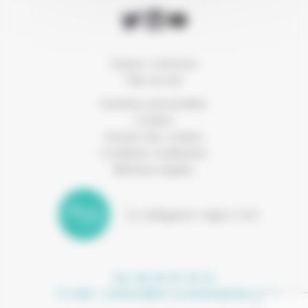
Espace connexion
Plan du site
Données personnelles
Cookies
Gestion des cookies
Conditions d’utilisation
Mentions légales
Tel. 04 42 97 10 15
- E-mail :
contact@ea-ecoentreprises.com