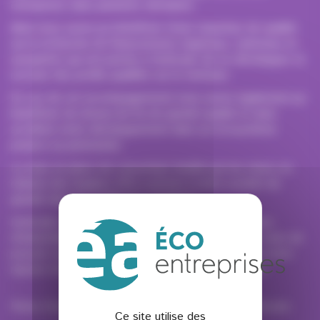
entreprises dans plusieurs domaines.
Ainsi nous avons pu bénéficier d’une expertise de qualité
sur la recherche de financements régionaux, nationaux et
européens qui ont permis à HySiLabs de se développer et
recruter des profils qualifiés sur le territoire.
En sus de cet accompagnement nous avons également pu
bénéficier du réseau de Éa de grande qualité et ainsi
accélérer notre développement dans un écosystème
propice au partenariat.
La mise en place de consortium facilité par les mises en
relation des équipes d’Éa a permis à notre société de
grandir dans les meilleures conditions.
HySiLabs est aujourd’hui dans une importante phase
d’industrialisation sur le territoire et nous sommes ravis de
pouvoir compter sur Éa à nos côtés pour apporter notre
rupture technologique dans le monde des energies.
Pierre-Emmanuel CASANOVA – Co-fondateur HySiLabs
Ce site utilise des