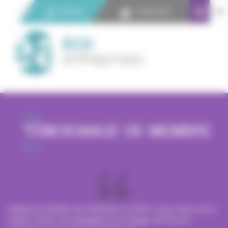
Panneau de gestion des cookies
Contact
Connexion
TÉMOIGNAGE DE MEMBRE
Depuis la création de HySiLabs en 2015, nous avons eu la
chance d’être accompagnés par l’équipe de Éa éco-