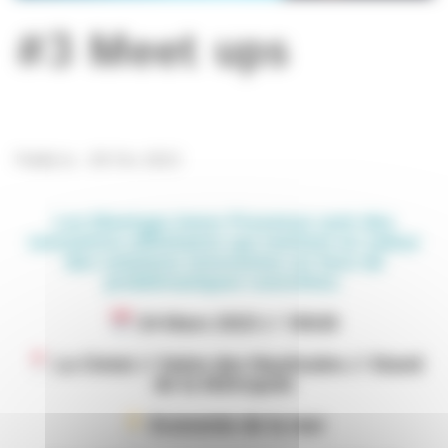
#3 Meet ups
Publié le : 09 Fév 2023
Les Meetups Innov Provence sont des
rencontres affinitaires qui mettent en valeur
des solutions innovantes en face de
problématiques concrètes.
24 Mars 2023 // 10h30
La Ciotat // Salon des Nauticales // Stand
de la Métropole
Economie de la mer