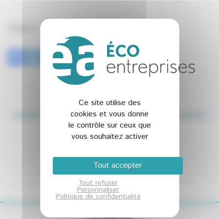
Publié le : 10 Juin 2020
Ce site utilise des
cookies et vous donne
le contrôle sur ceux que
vous souhaitez activer
Abonnez-vous à la NEWSLETTER
Et restez connecté à notre actualité
Tout accepter
Tout refuser
Personnaliser
Politique de confidentialité