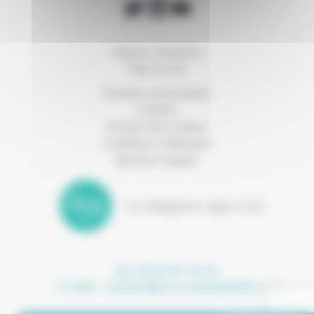
Espace connexion
Plan du site
Données personnelles
Cookies
Gestion des cookies
Conditions d’utilisation
Mentions légales
Tel. 04 42 97 10 15
- E-mail :
contact@ea-ecoentreprises.com