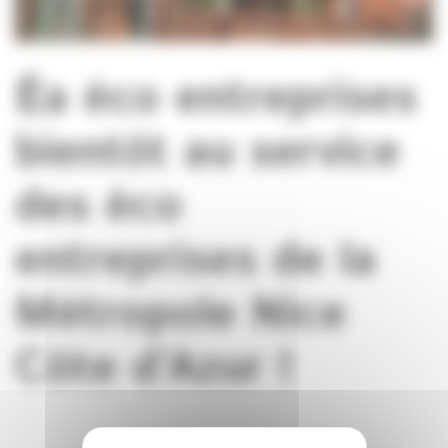
Éa éco entreprises
bientôt au service
des éco
entreprises de la
Métropole Nice
Côte d’Azur !