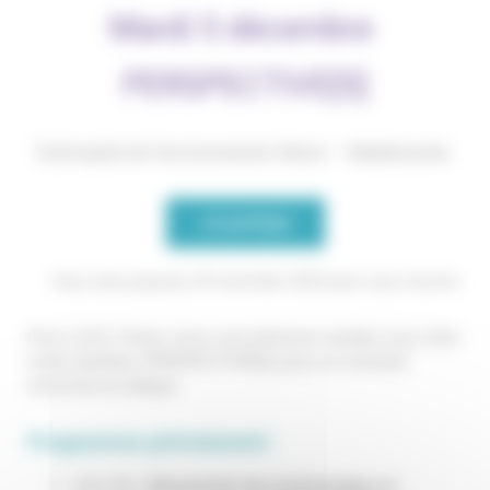
Mardi 5 décembre
PERSPECTIVE[S]
Technopôle de l’environnement Arbois – Méditerranée
Je participe
Vous avez jusqu’au 29 novembre 2023 pour vous inscrire.
Pour ce Éa Times, nous vous donnons rendez-vous chez
notre membre, PERSPECTIVE[S], pour un moment
convivial et ludique.
Programme prévisionnel :
12h-13h :
Découverte des technologies et