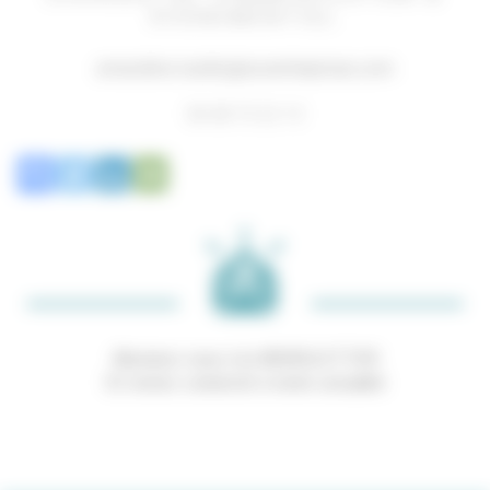
ÉVÉNEMENTIEL
amandine.nardin@ecoentreprises.com
06 08 73 22 13
Abonnez-vous à la NEWSLETTER
Et restez connecté à notre actualité