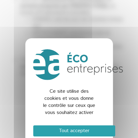
services proposés par PERSPECTIVE[S],
au
travers de réalisations concrètes.
R3NDER, outil de suivi de chantiers temps
réel,
MESHFOUNDRY, plateforme web de
traitement et conversion,
Des jumeaux numériques type Metaverse,
…
13h-14h :
Poursuite des discussions et
networking
autour d’un buffet offert par notre
hôte.
Ce site utilise des
cookies et vous donne
le contrôle sur ceux que
vous souhaitez activer
Tout accepter