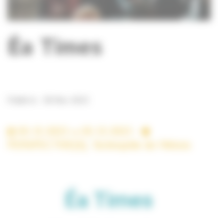
Éa Times
Publié le : 08 Nov 2023
05-12-2023
05-12-2023 -
PERSPECTIVE[S], Technopôle de l'Arbois
Éa Times