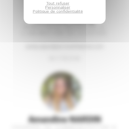
Tout refuser
Personnaliser
Politique de confidentialité
ARGOUD Sandy
DIRECTRICE DÉLÉGUÉE A
L'ANIMATION DU CLUSTER
sandy.argoud@ea-ecoentreprises.com
06 17 59 22 96
Amandine NARDIN
CHARGÉE DE COMMUNICATION &