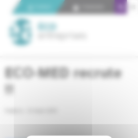
Panneau de gestion des cookies
Contact
Connexion
ECO-MED recrute
!!
Publié le : 01 Août 2019