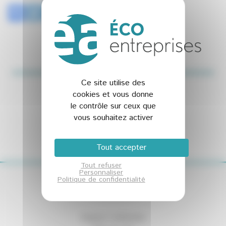
Ce site utilise des
cookies et vous donne
Abonnez-vous à la NEWSLETTER
le contrôle sur ceux que
Et restez connecté à notre actualité
vous souhaitez activer
Tout accepter
Tout refuser
Personnaliser
Politique de confidentialité
Espace connexion