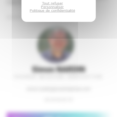
Valley et d’Éa éco-entreprises
Tout refuser
Personnaliser
Politique de confidentialité
Simon NARDIN
CHARGÉ MISSION INNOVATION
simon.nardin@ecoentreprises.com
06 30 06 83 78