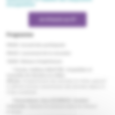
d’acquisition
Je m'inscris au GT
Programme
09h00 | Accueil des participants
09h30 | Lancement de la rencontre
10h00 | Retours d’expériences
* Cenote, Guilhem MAISTRE | Acquisition et
remontée de données en milieu
difficile,
Enregistrement des données en milieu agressif
et difficile d’accès, transmission des données depuis le
milieu souterrain
* Greencityzen, Guy LECURIEUX | Avaloirs
connectés,
Capteurs et solutions dans les réseaux
pluviaux