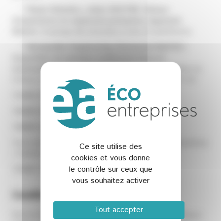
* Water Robotics, Julien DOUTRE | Retour
d’expérience en segments portuaires, lagunaire
littoral,
Couplage des données in-situ et satellitaires
* Montpellier Engineering, Emmanuel MATEO |
Acquisition de données traitement d’eau et
environnement en élevage
, Acquisition de données en
milieux complexes – présence d’ammoniac dans l’air
11h45 | Échanges et discussions
12h30 | Repas convivial entre membres du GT
14h00 | Activités en cours de construction
Visite de laboratoire ou plateforme / B2B entre membres
Ce site utilise des
/ Ateliers émergence de projets collaboratifs
cookies et vous donne
le contrôle sur ceux que
17h00 | Clôture
vous souhaitez activer
Conditions
Tout accepter
Rencontre gratuite mais réservée aux membres d’Aqua-