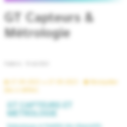
GT Capteurs &
Métrologie
Publié le : 19 Juil 2023
27-09-2023
27-09-2023 -
Montpellier
(lieu à définir)
GT CAPTEURS ET
METROLOGIE
Robustesse et fiabilité des dispositifs