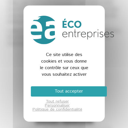
Valley, Agri Sud-Ouest Innovation, Capenergies, Derbi,
Innov’Allianc et Éa éco-entreprises vous donnent rendez-
vous pour un webinaire autour du thème : « utiliser des
ressources alternatives »
L’objectif est de mettre en avant des retours d’expérience
de solutions pour assurer une meilleure gestion des
ressources Eau & Énergie.
Ce site utilise des
cookies et vous donne
Je participe
le contrôle sur ceux que
vous souhaitez activer
Tout accepter
Tout refuser
Personnaliser
Politique de confidentialité
Simon NARDIN