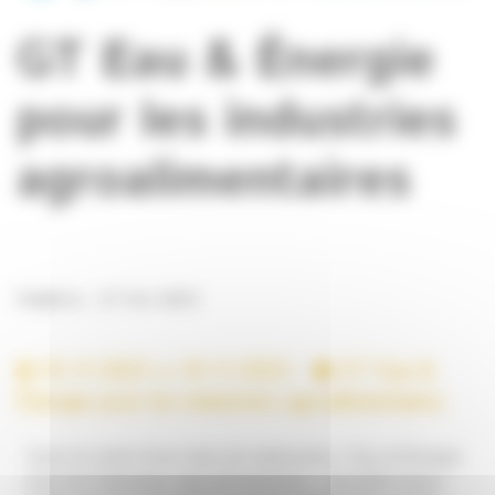
GT Eau & Énergie
pour les industries
agroalimentaires
Publié le : 27 Oct 2023
10-11-2023
10-11-2023 -
GT Eau &
Énergie pour les industries agroalimentaires
Dans le cadre d’une série de webinaires « Eau et Énergie
pour les industries agroalimentaires », les pôles Aqua-