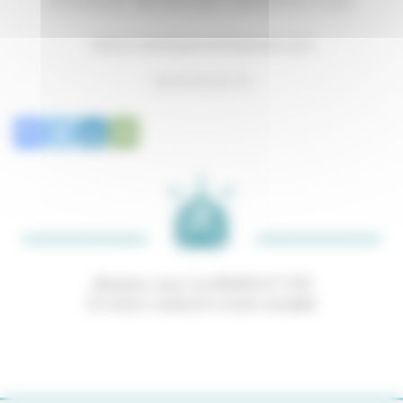
CHARGÉ MISSION INNOVATION
simon.nardin@ecoentreprises.com
06 30 06 83 78
Abonnez-vous à la NEWSLETTER
Et restez connecté à notre actualité