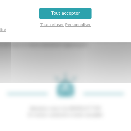
Tout accepter
Tout refuser
Personnaliser
lité
er gratuitement les conseillers au numéro vert suivant :
0 800 
e site régional
www.orientation-regionsud.fr
.
Abonnez-vous à la NEWSLETTER
Et restez connecté à notre actualité