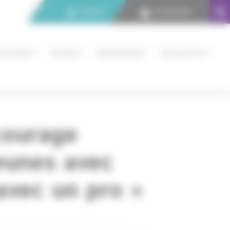
Contact
Connexion
nnovation
Europe
International
Ressources
courage
jeunes avec
 avec un pro »