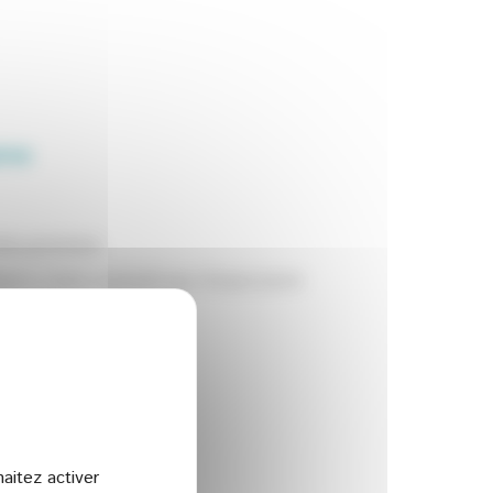
ros
e prioritaire.
égion a alors souhaité que chaque jeune
aitez activer