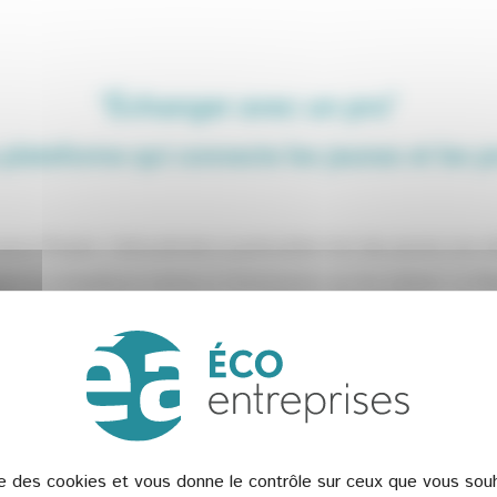
"Échanger avec un pro"
 plateforme qui connecte les jeunes et les p
ur l’Emploi. Cette période si particulière font des jeunes une cibl
ion la compétence relative à l’information sur les métiers. La R
les professionnels pour parler concrètement des métiers.
 développé un outil numérique
« É
changer avec un pro »
Inscrivez-vous et découvrez la plateforme
ise des cookies et vous donne le contrôle sur ceux que vous souh