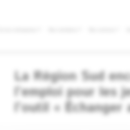
Éa éco-entreprises
Nos membres
Nos services
I
La Région Sud en
l’emploi pour les 
l’outil « Échanger