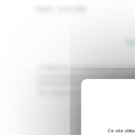
Publié le : 22 Déc 2020
La
La Région Sud s’est engagée dans la bataille po
La loi du 05 septembre 2018 a confié à la Rég
puisse pouvoir entrer en contact direct avec 
Pour atteindre cet objectif, la Région Sud a
Ce site util