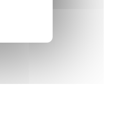
710
854
ou par courriel