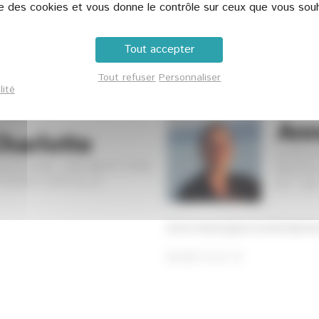
ise des cookies et vous donne le contrôle sur ceux que vous souh
Je participe
Tout accepter
Tout refuser
Personnaliser
Le lien de visio conférence vous serez envoyé par la suite.
lité
An
arlotte
CHEF
ISSION ANIMATION
DÉVE
ERRITORIALE
ET 8
anne.hobon@ea-ecoentrepris
06 08 73 22 13