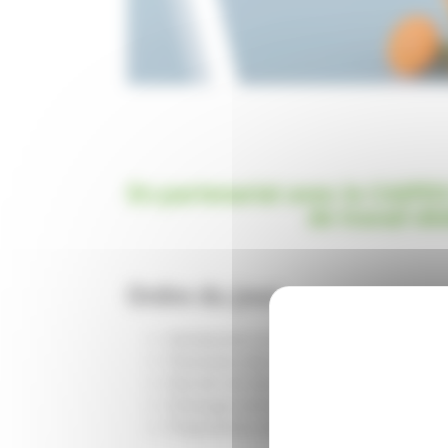
En partenariat avec le CAIPD
de travail dé
Ordre du jour
Introduction et contextualisation du GT
Panorama des dispositifs d’aides et d’
Etat de l’art des solutions existantes
Echanges entre participants
Propositions de suivi de mise en oeuvre