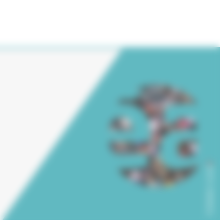
2
Création Level