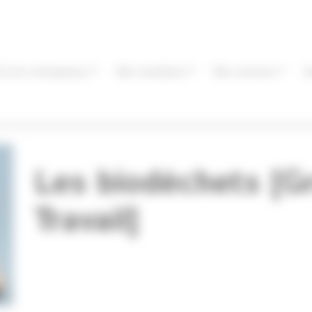
Éa éco-entreprises
Nos membres
Nos services
I
Les biodéchets [G
Travail]