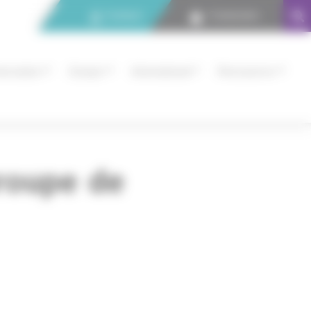
Contact
Connexion
nnovation
Europe
International
Ressources
roupe de