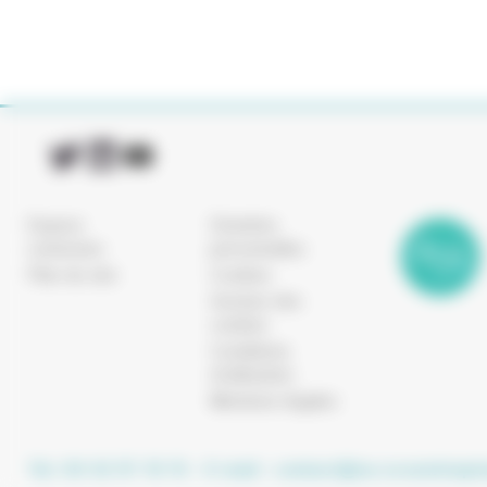
Espace
Données
connexion
personnelles
Plan du site
Cookies
Gestion des
cookies
Conditions
d’utilisation
Mentions légales
Tel. 04 42 97 10 15
- E-mail :
contact@ea-ecoentrepri