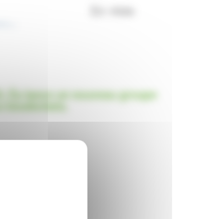
D, Éa lance un nouveau groupe
os biodéchets.