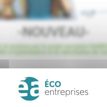
-NOUVEAU-
V et soutenu par le projet européen finME
dié à l'optimisation et la valorisation de v
accompagnements pour les industriels