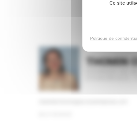
Ce site util
Politique de confidentia
THOMIN Ch
CHARGÉE DE M
ECONOMIQUE T
charlotte.thomin@ea-ecoentreprises.com
06 31 93 94 93