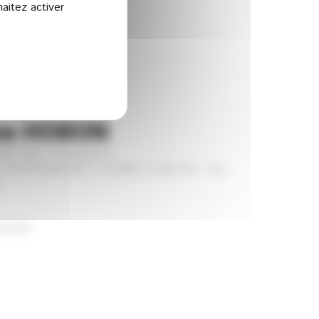
aitez activer
ne HOBON
FE DE PROJET
LOPPEMENT TERRITORIAL 06
3
es.com