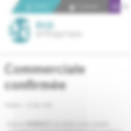
Panneau de gestion des cookies
Contact
Connexion
Commerciale
confirmée
Publié le : 22 Nov 2021
Marine
HERBAUT
est dotée d’une double