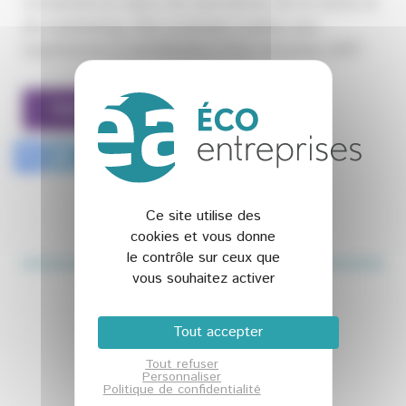
compétence dans les domaines de la vente et
du marketing. Elle souhaite mettre son
expérience à contribution d’un nouveau défi!
Télécharger le CV
Ce site utilise des
cookies et vous donne
le contrôle sur ceux que
vous souhaitez activer
Abonnez-vous à la NEWSLETTER
Et restez connecté à notre actualité
Tout accepter
Tout refuser
Personnaliser
Politique de confidentialité