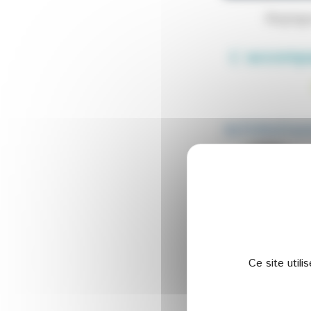
Rejoig
L' accompa
Ce site util