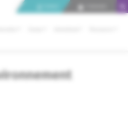
Contact
Connexion
nnovation
Europe
International
Ressources
vironnement