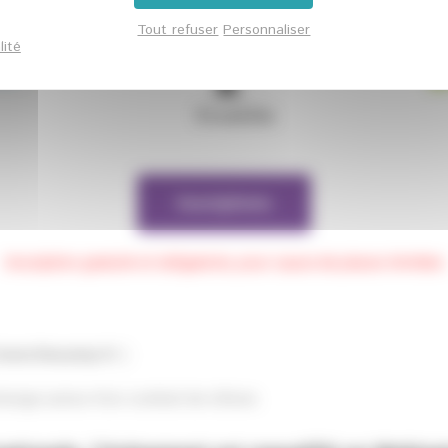
Tout refuser
Personnaliser
lité
Inscriptions
Inscription gratuite et obligatoire, pour cause de places limitées
/www.thecamp.fr/
)
ange autour d’un cocktail de clôture.