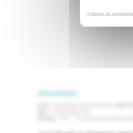
Politique de confidentia
Infos pratiques
Lieux :
The camp à Aix-en-Provence (
https:/
Date :
15 Novembre 2022
Horaires :
14h – 17h, suivi d’un moment d’éch