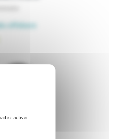
minaire
le offshore
aitez activer