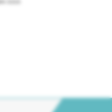
naire ⚠⚠⚠