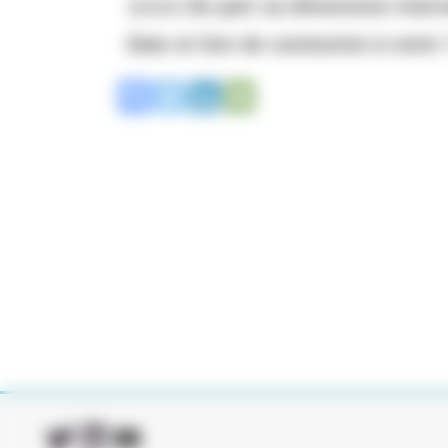
⚠⚠⚠ De part sa dimension intern
Date et lien de connexion à venir 