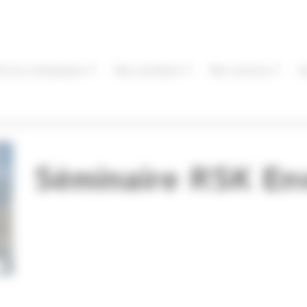
Éa éco-entreprises
Nos membres
Nos services
I
Séminaire RSK En