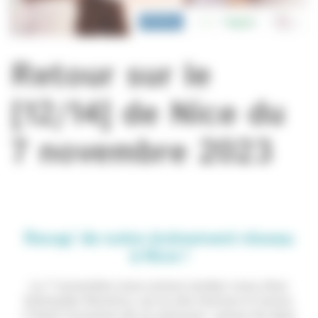
Retour sur le
[12/14] de Nice du
7 novembre 2023
Recap' de notre événement réseau
à Nice !
Le 7 novembre nous avions rendez-vous chez
Schneider Electrics, sur le site Horizon à Carros.
C’était l’occasion de se retrouver autour du data