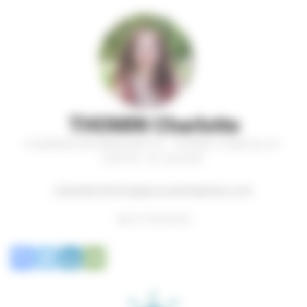
THOMIN Charlotte
CORRESPONDANTE TERRITORIALE
CÔTE D'AZUR
charlotte.thomin@ea-ecoentreprises.com
06 31 93 94 93