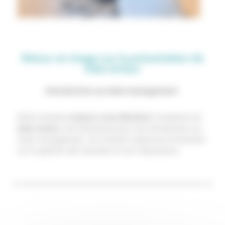
Retour en image sur la présentation de
Data Acteur
Introduction au data management
Notre membre
Audrey Lamy Martinot
, fondatrice de
Data Acteur
, est intervenue pour une introduction au
Data management. Un moment captivant et éclairant
sur la gestion des données et son importance.