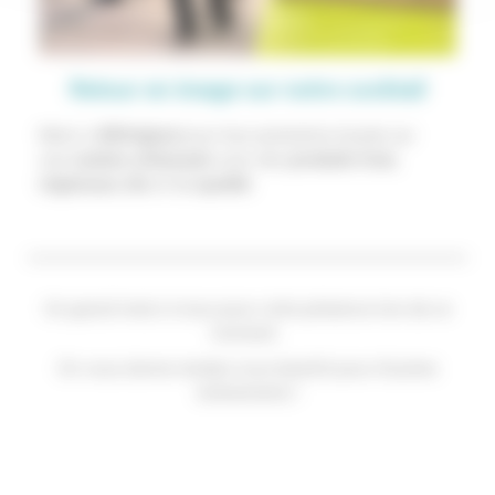
Retour en image sur notre cocktail
Merci à
BIOriginal
pour leur prestation basée sur
une
cuisine artisanale
avec des
produits frais
,
régionaux
,
bio
et de
qualité
.
Un grand merci à tous pour votre présence lors de ce
moment.
On vous donne rendez-vous bientôt pour d’autres
événements !